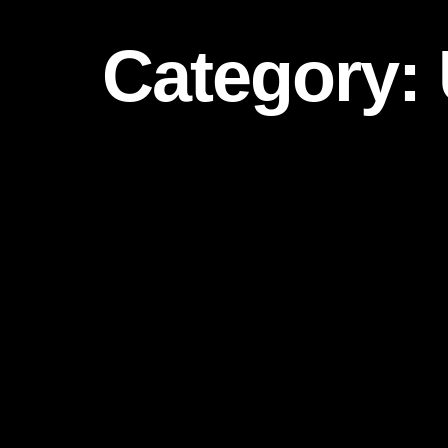
Category: