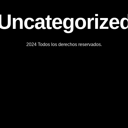
Uncategorize
2024 Todos los derechos reservados.